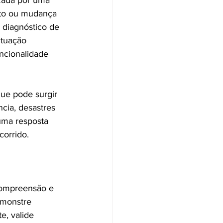
zada por uma 
to ou mudança 
 diagnóstico de 
tuação 
ncionalidade 
ue pode surgir 
cia, desastres 
uma resposta 
corrido.
compreensão e 
emonstre 
, valide 