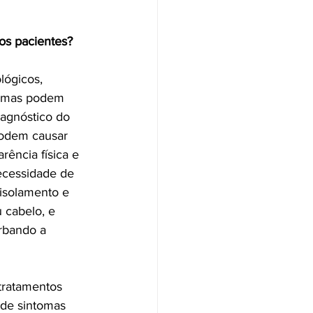
os pacientes?
lógicos, 
ntomas podem 
iagnóstico do 
podem causar 
rência física e 
ecessidade de 
 isolamento e 
 cabelo, e 
rbando a 
tratamentos 
 de sintomas 