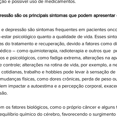
iação e possível uso de medicamentos.
essão são os principais sintomas que podem apresentar 
 e depressão são sintomas frequentes em pacientes onco
-estar psicológico quanto a qualidade de vida. Esses si
pas do tratamento e recuperação, devido a fatores como d
édico – como quimioterapia, radioterapia e outros que  
sicos e psicológicos, como fadiga extrema, alterações na apa
 controle; alterações na rotina de vida, por exemplo, a n
 cotidianas, trabalho e hobbies pode levar à sensação de
 mudanças físicas, como dores crônicas, perda de peso ou
dem impactar a autoestima e a percepção corporal, exace
são.
m os fatores biológicos, como o próprio câncer e alguns 
equilíbrio químico do cérebro, favorecendo o surgimento