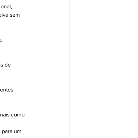
onal, 
aiva sem 
o.
s de 
entes 
inais como 
r para um 