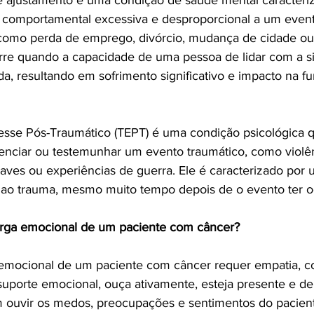
e ajustamento é uma condição de saúde mental caracteri
 comportamental excessiva e desproporcional a um even
a, como perda de emprego, divórcio, mudança de cidade ou
re quando a capacidade de uma pessoa de lidar com a si
a, resultando em sofrimento significativo e impacto na fu
esse Pós-Traumático (TEPT) é uma condição psicológica q
nciar ou testemunhar um evento traumático, como violên
raves ou experiências de guerra. Ele é caracterizado por 
e ao trauma, mesmo muito tempo depois de o evento ter o
carga emocional de um paciente com câncer?
a emocional de um paciente com câncer requer empatia, 
 suporte emocional, ouça ativamente, esteja presente e d
 ouvir os medos, preocupações e sentimentos do paciente