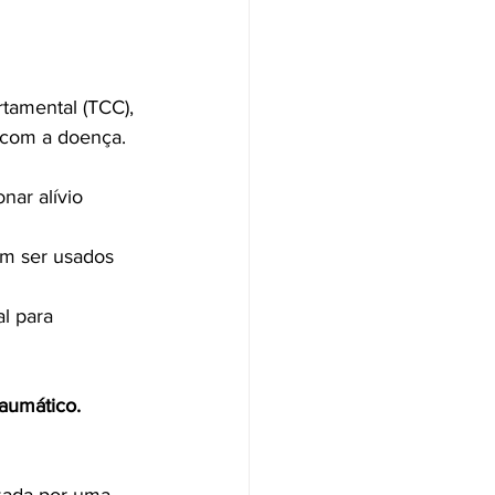
tamental (TCC), 
r com a doença.
nar alívio 
em ser usados 
l para 
aumático. 