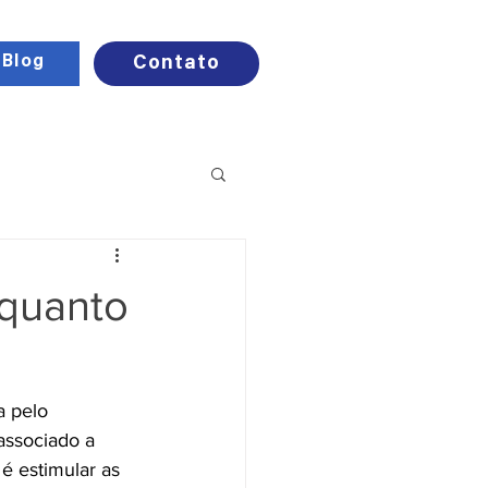
Blog
Contato
 quanto
a pelo 
associado a 
é estimular as 