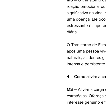
MS –
 O transtorno d
reação emocional ou
significativa na vid
uma doença. Ele ocor
estressante é superad
diária.
O Transtorno de Estr
após uma pessoa vive
naturais, acidentes g
intensa e persistent
4 – Como aliviar a 
MS –
 Aliviar a carg
estratégias. Ofereça
interesse genuíno em