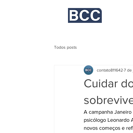
Bayer, Campos Comunicação
Todos posts
contato811642
7 de
Cuidar do
sobreviv
A campanha Janeiro B
psicólogo Leonardo 
novos começos e refl