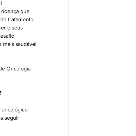
l
a doença que 
 do tratamento, 
er e seus 
esafio 
a mais saudável 
 de Oncologia 
?
 oncológico 
s seguir 