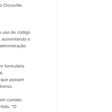
o Oncoville. 
o uso de código 
s, aumentando a 
administração 
m formulário 
l, 
s que possam 
verso. 
 em contato 
tido. “O 