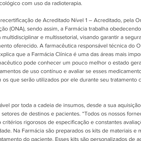
ológico com uso da radioterapia.
recertificação de Acreditado Nível 1 – Acreditado, pela O
ção (ONA), sendo assim, a Farmácia trabalha obedecendo
 multidisciplinar e multissetorial, visando garantir a segur
ento oferecido. A farmacêutica responsável técnica do On
xplica que a Farmácia Clínica é uma das áreas mais impor
rmacêutico pode conhecer um pouco melhor o estado gera
amentos de uso contínuo e avaliar se esses medicamento
m os que serão utilizados por ele durante seu tratamento 
ável por toda a cadeia de insumos, desde a sua aquisição 
s setores de destinos e pacientes. “Todos os nossos forn
 critérios rigorosos de especificação e constantes avalia
ade. Na Farmácia são preparados os kits de materiais e
ratamento do paciente. Esses kits são personalizados de 