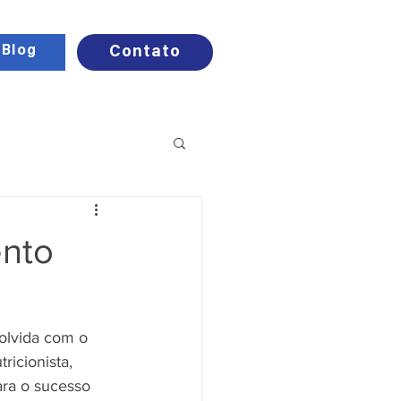
Blog
Contato
ento
volvida com o 
ricionista, 
ra o sucesso 