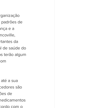
rganização 
 padrões de 
ança e a 
coville, 
tantes da 
l de saúde do 
s terão algum 
com 
até a sua 
ecedores são 
ções de 
 medicamentos 
acordo com o 