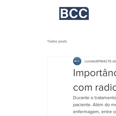
Bayer, Campos Comunicação
Todos posts
contato811642
15 d
Importânc
com radi
Durante o tratamento 
paciente. Além do méd
enfermagem, entre ou