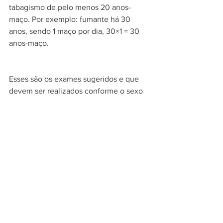
tabagismo de pelo menos 20 anos-
maço. Por exemplo: fumante há 30 
anos, sendo 1 maço por dia, 30×1 = 30 
anos-maço.
Esses são os exames sugeridos e que 
devem ser realizados conforme o sexo 
e a característica da pessoa. Cuide de 
sua saúde e faça o check-up anual de 
rotina.