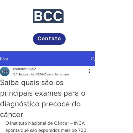
Bayer, Campos Comunicação
Contato
Post
contato811642
27 de jun. de 2024
2 min de leitura
Saiba quais são os
principais exames para o
diagnóstico precoce do
câncer
O Instituto Nacional de Câncer – INCA 
aponta que são esperados mais de 700 