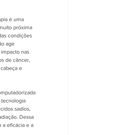
apia é uma 
muito próxima 
das condições 
ão age 
 impacto nas 
os de câncer, 
 cabeça e 
omputadorizada 
 tecnologia 
cidos sadios, 
adiação. Dessa 
a eficácia e a 