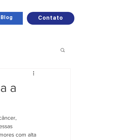
Blog
Contato
a a
câncer, 
essas 
mores com alta 