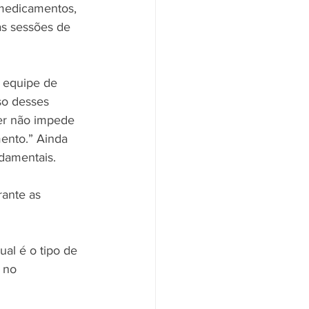
 medicamentos, 
as sessões de 
 equipe de 
so desses 
ter não impede 
mento.” Ainda 
damentais. 
rante as 
al é o tipo de 
 no 