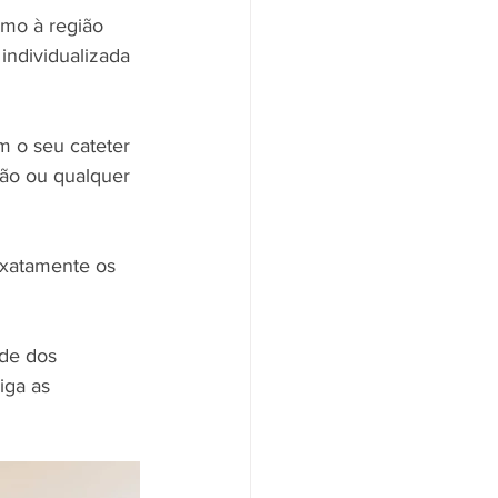
imo à região 
individualizada 
m o seu cateter 
ção ou qualquer 
exatamente os 
ade dos 
iga as 