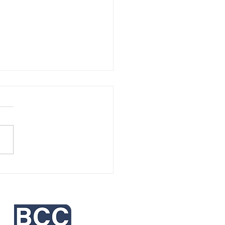
que não passa pode ser
nal de alerta para o
er ósseo