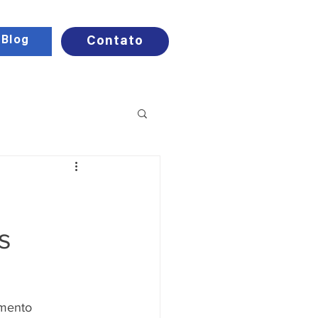
Blog
Contato
s
amento 