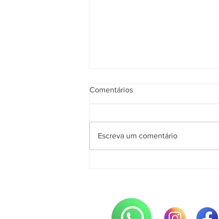
Comentários
Escreva um comentário
Julho Verde reforça
importância do diagnóstico
precoce do câncer de cabeça
e pescoço