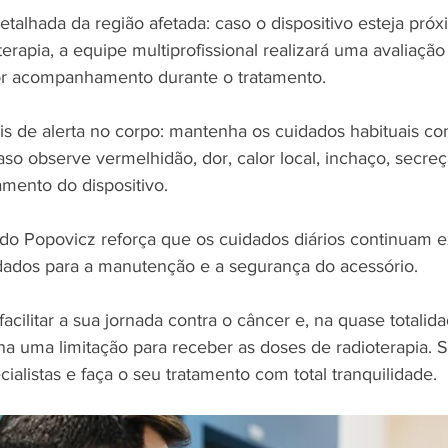
etalhada da região afetada: caso o dispositivo esteja próx
erapia, a equipe multiprofissional realizará uma avaliação 
hor acompanhamento durante o tratamento.
ais de alerta no corpo: mantenha os cuidados habituais co
aso observe vermelhidão, dor, calor local, inchaço, secre
amento do dispositivo.
do Popovicz reforça que os cuidados diários continuam 
dos para a manutenção e a segurança do acessório. 
facilitar a sua jornada contra o câncer e, na quase totalid
na uma limitação para receber as doses de radioterapia. S
ialistas e faça o seu tratamento com total tranquilidade.